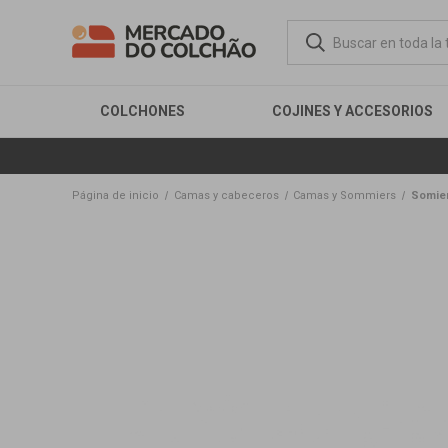
COLCHONES
COJINES Y ACCESORIOS
Página de inicio
Camas y cabeceros
Camas y Sommiers
Somier