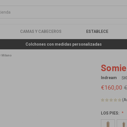
CAMAS Y CABECEROS
ESTABLECE
Gastos de env
 Milano
Somie
Indream
SK
€160,00
€
(A
LOS PIES: