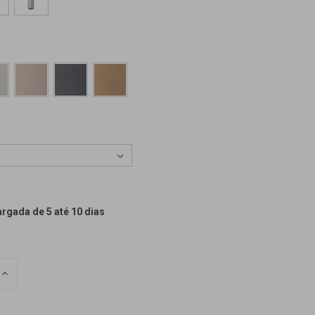
argada de 5 até 10 dias
REDUCIR
EL
NÚMERO
DE
S
INDEFINIDOS