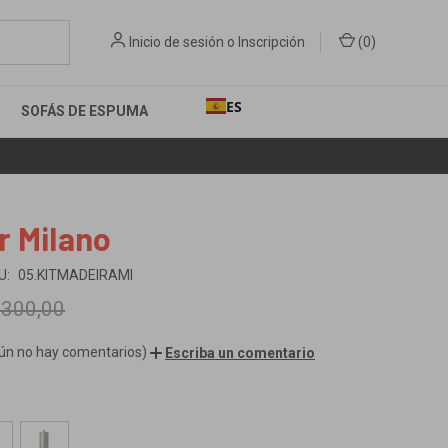
Inicio de sesión
o
Inscripción
(
0
)
ES
SOFÁS DE ESPUMA
ío gratuitos a Portugal continental y España
r Milano
U:
05.KITMADEIRAMI
300,00
ún no hay comentarios)
Escriba un comentario