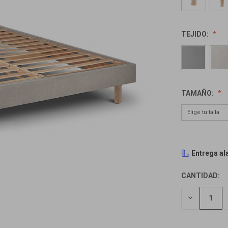
TEJIDO:
TAMAÑO:
Entrega al
CANTIDAD:
EXISTENCIAS
ACTUALES:
REDUCIR
EL
NÚMERO
DE
INDEFINIDO