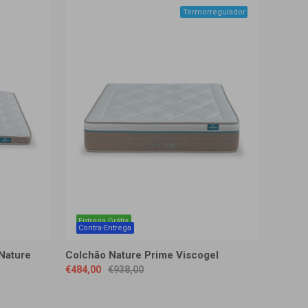
Termorregulador
Entrega Grátis
Contra-Entrega
O
ESCOLHER TAMANHO
Nature
Colchão Nature Prime Viscogel
€484,00
€938,00
Comparar