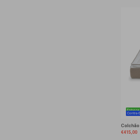
Entrega
Contra-
Colchão
€415,00
Compa