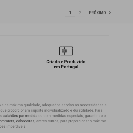
PRÓXIMO
1
2
Criado e Produzido
em Portugal
 e de máxima qualidade, adequados a todas as necessidades e
, que proporcionam suporte individualizado e durabilidade. Para
os
colchões por medida
ou com medidas especiais, garantindo o
ommiers
,
cabeceiras
, entres outros, para proporcionar o máximo
ões imperdíveis.