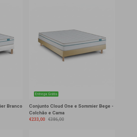
Entrega Grátis
O
ESCOLHER TAMANHO
ier Branco
Conjunto Cloud One e Sommier Bege -
Colchão e Cama
Comparar
€233,00
€386,00