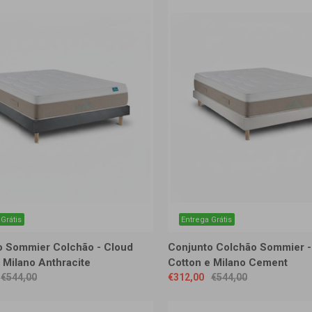
 Grátis
Entrega Grátis
ESCOLHER TAMANHO
ESCOLHER TAMANH
o Sommier Colchão - Cloud
Conjunto Colchão Sommier -
 Milano Anthracite
Cotton e Milano Cement
rar
Comparar
€544,00
€312,00
€544,00