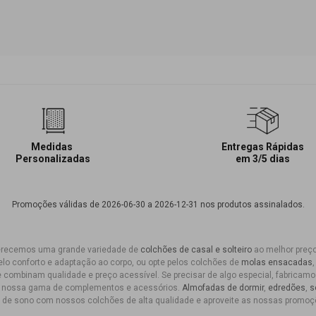
Medidas
Entregas Rápidas
Personalizadas
em 3/5 dias
Promoções válidas de 2026-06-30 a 2026-12-31 nos produtos assinalados.
Oferecemos uma grande variedade de
colchões de casal e solteiro
ao melhor preço
elo conforto e adaptação ao corpo, ou opte pelos colchões de
molas ensacadas
e combinam qualidade e preço acessível. Se precisar de algo especial, fabricam
e a nossa gama de complementos e acessórios.
Almofadas de dormir
,
edredões
,
s
s de sono com nossos colchões de alta qualidade e aproveite as nossas promoç