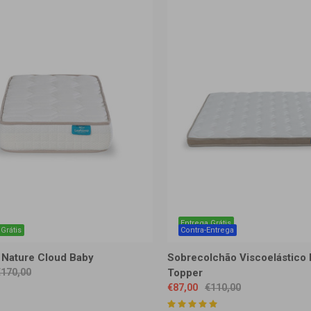
Entrega Grátis
 Grátis
Contra-Entrega
ESCOLHER TAMANHO
ESCOLHER TAMANH
 Nature Cloud Baby
Sobrecolchão Viscoelástico 
€170,00
Topper
rar
Comparar
€87,00
€110,00