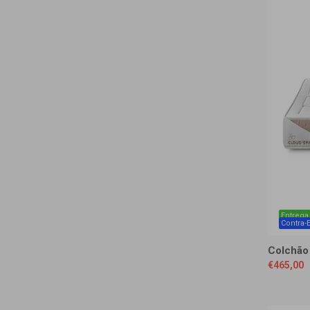
Entrega
Contra-
Colchão
€465,00
Compa