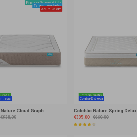
Firmeza Suave/Média
Termorregulador
Altura 28 cm
 Grátis
Entrega Grátis
Entrega
Contra-Entrega
ESCOLHER TAMANHO
ESCOLHER TAMANH
 Nature Cloud Graph
Colchão Nature Spring Delu
€938,00
€335,00
€660,00
rar
Comparar