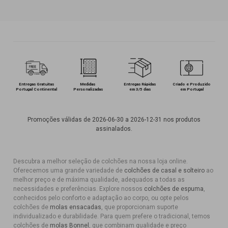
Entregas Gratuitas
Medidas
Entregas Rápidas
Criado e Produzido
Portugal Continental
Personalizadas
em 3/5 dias
em Portugal
Promoções válidas de 2026-06-30 a 2026-12-31 nos produtos
assinalados.
Descubra a melhor seleção de colchões na nossa loja online.
Oferecemos uma grande variedade de
colchões de casal e solteiro
ao
melhor preço e de máxima qualidade, adequados a todas as
necessidades e preferências. Explore nossos
colchões de espuma
,
conhecidos pelo conforto e adaptação ao corpo, ou opte pelos
colchões de
molas ensacadas
, que proporcionam suporte
individualizado e durabilidade. Para quem prefere o tradicional, temos
colchões de
molas Bonnel
, que combinam qualidade e preço